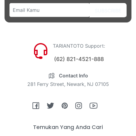
SUBSCRIBE
TARIANTOTO Support:
(62) 821-4521-888
Contact Info
281 Ferry Street, Newark, NJ 07105
Fb
Tw
Pin
Ins
You
Temukan Yang Anda Cari