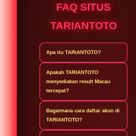
FAQ SITUS
TARIANTOTO
Apa itu TARIANTOTO?
Apakah TARIANTOTO
menyediakan result Macau
tercepat?
Bagaimana cara daftar akun di
TARIANTOTO?